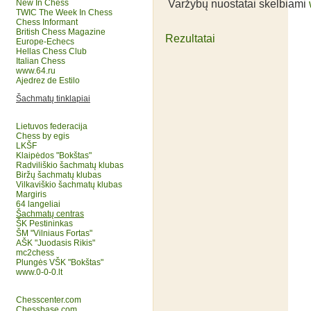
Varžybų nuostatai skelbiami
New In Chess
TWIC The Week In Chess
Chess Informant
British Chess Magazine
Rezultatai
Europe-Echecs
Hellas Chess Club
Italian Chess
www.64.ru
Ajedrez de Estilo
Šachmatų tinklapiai
Lietuvos federacija
Chess by egis
LKŠF
Klaipėdos "Bokštas"
Radviliškio šachmatų klubas
Biržų šachmatų klubas
Vilkaviškio šachmatų klubas
Margiris
64 langeliai
Šachmatų centras
ŠK Pestininkas
ŠM "Vilniaus Fortas"
AŠK "Juodasis Rikis"
mc2chess
Plungės VŠK "Bokštas"
www.0-0-0.lt
Chesscenter.com
Chessbase.com