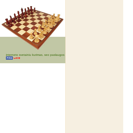
interneto svetainiu kurimas, seo paslaugos