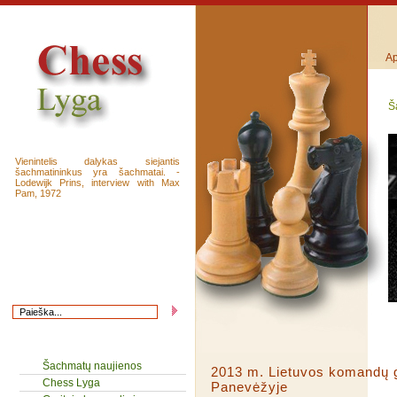
Ap
Š
Vienintelis dalykas siejantis
šachmatininkus yra šachmatai. -
Lodewijk Prins, interview with Max
Pam, 1972
Šachmatų naujienos
2013 m. Lietuvos komandų 
Chess Lyga
Panevėžyje