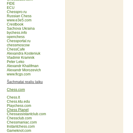
FIDE
ECU
Chesspro.ru
Russian Chess
www.e3e5.com
Crestbook
Sachova Ukraina
bychess.info
openchess
Chessportal.ru
chessmoscow
ChessCafe
Alexandra Kosteniuk
Vladimir Kramnik
Peter Leko
Alexandr Khalifman
Alexandr Morozevich
www.ficgs.com
Šachmatai realiu laiku
Chess.com
Chess.lt
Chess.ktu.edu
Playchess.com
Chess Planet
Chessassistantclub.com
Chessclub.com
Chessmaniac.com
Instantchess.com
Gameknot.com