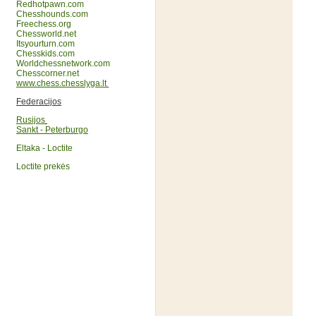
Redhotpawn.com
Chesshounds.com
Freechess.org
Chessworld.net
Itsyourturn.com
Chesskids.com
Worldchessnetwork.com
Chesscorner.net
www.chess.chesslyga.lt
Federacijos
Rusijos
Sankt - Peterburgo
Eltaka - Loctite
Loctite prekės