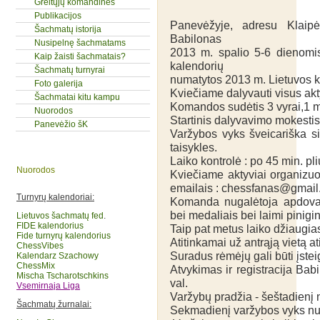
Greitųjų komandinės
Publikacijos
Panevėžyje, adresu Klaip
Šachmatų istorija
Babilonas
Nusipelnę šachmatams
2013 m. spalio 5-6 dienomi
Kaip žaisti šachmatais?
kalendorių
Šachmatų turnyrai
numatytos 2013 m. Lietuvos 
Foto galerija
Kviečiame dalyvauti visus ak
Šachmatai kitu kampu
Komandos sudėtis 3 vyrai,1 mot
Nuorodos
Startinis dalyvavimo mokestis
Panevėžio šK
Varžybos vyks šveicariška s
taisykles.
Laiko kontrolė : po 45 min. pl
Nuorodos
Kviečiame aktyviai organizuoti
emailais : chessfanas@gmail
Turnyrų kalendoriai:
Komanda nugalėtoja apdovan
bei medaliais bei laimi piniginį
Lietuvos šachmatų fed
.
FIDE kalendorius
Taip pat metus laiko džiaugia
Fide turnyrų kalendorius
Atitinkamai už antrąją vietą ati
ChessVibes
Suradus rėmėjų gali būti įstei
Kalendarz Szachowy
ChessMix
Atvykimas ir registracija Bab
Mischa Tscharotschkins
val.
Vsemirnaja Liga
Varžybų pradžia - šeštadienį 
Šachmatų žurnalai:
Sekmadienį varžybos vyks nu