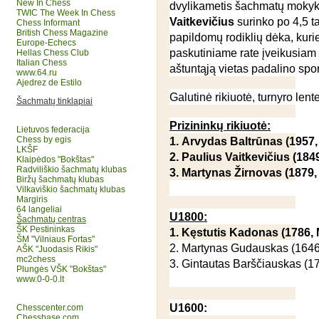
New In Chess
dvylikametis šachmatų mokykl
TWIC The Week In Chess
Vaitkevičius
surinko po 4,5 t
Chess Informant
British Chess Magazine
papildomų rodiklių dėka, kuri
Europe-Echecs
paskutiniame rate įveikusiam i
Hellas Chess Club
Italian Chess
aštuntąją vietas padalino spor
www.64.ru
Ajedrez de Estilo
Galutinė rikiuotė, turnyro lent
Šachmatų tinklapiai
Prizininkų rikiuotė:
Lietuvos federacija
Chess by egis
1.
Arvydas Baltrūnas
(1957,
LKŠF
2.
Paulius Vaitkevičius
(1849
Klaipėdos "Bokštas"
Radviliškio šachmatų klubas
3.
Martynas Žirnovas
(1879,
Biržų šachmatų klubas
Vilkaviškio šachmatų klubas
Margiris
64 langeliai
U1800:
Šachmatų centras
ŠK Pestininkas
1.
Kęstutis Kadonas
(1786, 
ŠM "Vilniaus Fortas"
2. Martynas Gudauskas (1646, "
AŠK "Juodasis Rikis"
mc2chess
3. Gintautas Barščiauskas (175
Plungės VŠK "Bokštas"
www.0-0-0.lt
U1600:
Chesscenter.com
Chessbase.com