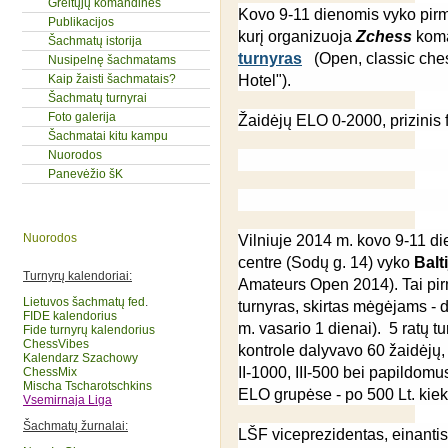
Greitųjų komandinės
Kovo 9-11 dienomis vyko pirm
Publikacijos
kurį organizuoja
Zchess
kom
Šachmatų istorija
turnyras
(Open, classic che
Nusipelnę šachmatams
Hotel").
Kaip žaisti šachmatais?
Šachmatų turnyrai
Foto galerija
Žaidėjų ELO 0-2000, prizinis
Šachmatai kitu kampu
Nuorodos
Panevėžio šK
Nuorodos
Vilniuje 2014 m. kovo 9-11 d
centre (Sodų g. 14) vyko
Balt
Turnyrų kalendoriai:
Amateurs Open 2014). Tai pi
Lietuvos šachmatų fed
.
turnyras, skirtas mėgėjams - 
FIDE kalendorius
m. vasario 1 dienai). 5 ratų t
Fide turnyrų kalendorius
ChessVibes
kontrole dalyvavo 60 žaidėjų, 
Kalendarz Szachowy
II-1000, III-500 bei papildomu
ChessMix
Mischa Tscharotschkins
ELO grupėse - po 500 Lt. kiek
Vsemirnaja Liga
Šachmatų žurnalai:
LŠF viceprezidentas, einantis