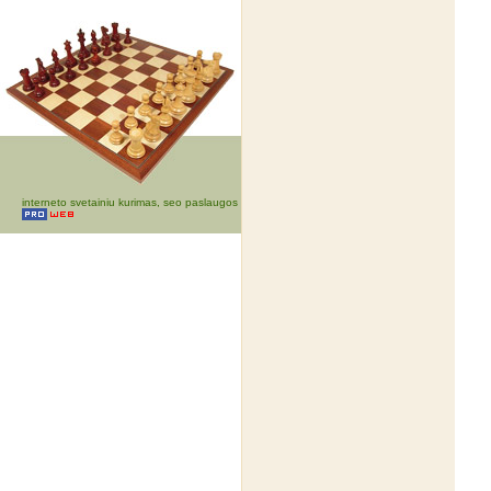
interneto svetainiu kurimas, seo paslaugos