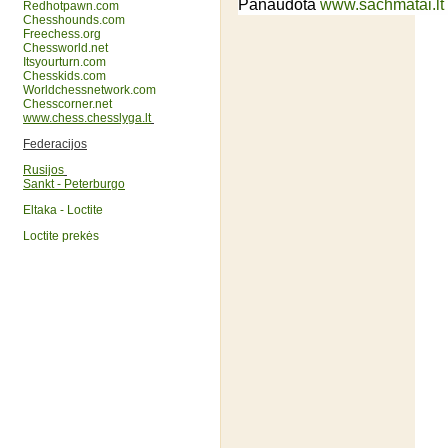
Panaudota
www.sachmatai.lt
Redhotpawn.com
Chesshounds.com
Freechess.org
Chessworld.net
Itsyourturn.com
Chesskids.com
Worldchessnetwork.com
Chesscorner.net
www.chess.chesslyga.lt
Federacijos
Rusijos
Sankt - Peterburgo
Eltaka - Loctite
Loctite prekės