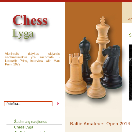
Ap
Š
Vienintelis dalykas siejantis
šachmatininkus yra šachmatai. -
Lodewijk Prins, interview with Max
Pam, 1972
Šachmatų naujienos
Baltic Amateurs Open 2014 
Chess Lyga