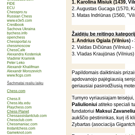
1. Karolina Misiuk
(1439, Vil
FIDE
ECU
2. Augustas Gucaga (1570, Ka
Chesspro.ru
3. Matas Indriūnas (1560, "Viln
Russian Chess
www.e3e5.com
Crestbook
Sachova Ukraina
bychess.info
Žaidėjų be reitingo kategori
openchess
1. Andrius Ogiala
(Vilnius) -
Chessportal.ru
chessmoscow
2. Valdas Dičiūnas (Vilnius) - 
ChessCafe
3. Vladas Kraujūnas (Vilnius) -
Alexandra Kosteniuk
Vladimir Kramnik
Peter Leko
Alexandr Khalifman
Alexandr Morozevich
Papildomais daiktiniais priza
www.ficgs.com
apdovanojo pajėgiausią senj
Šachmatai realiu laiku
geriausiai pasirodžiusią mote
Chess.com
Turnyro vyriausiajam teisėjui,
Chess.lt
Chess.ktu.edu
Paliulioniui
atiteko speciali 
Playchess.com
fundatoriui
Maksui Zavaneliu
Chess Planet
Chessassistantclub.com
aukščio pėstininkas, kurį iš kl
Chessclub.com
Zybartas (asociacija Gigantch
Chessmaniac.com
Instantchess.com
Gameknot.com