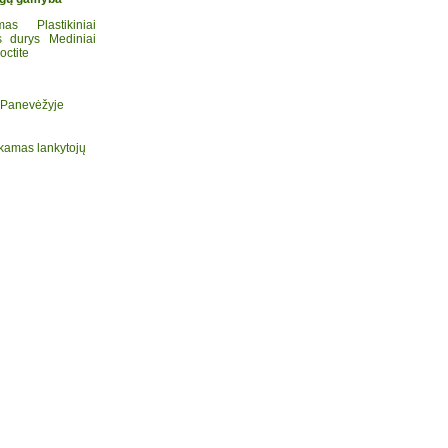
mas
Plastikiniai
s durys
Mediniai
octite
 Panevėžyje