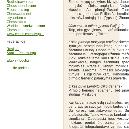
Redhotpawn.com
Žinote, knygų prekybos biznyje dabar-
Chesshounds.com
porą dėžių. Išleista anglų kalba Niujo
Freechess.org
klausimus. Apie pirmąjį Pasaulio Taurė
Chessworld.net
nes esu geriausias Estijos šachmatin
Itsyourturn.com
teks rašyti antrąją dalį (šypsosi). Žinoma
Chesskids.com
Worldchessnetwork.com
Jūsų tėvai ir toliau gyvena Estijoje?
Chesscorner.net
Taip, abu gyvi, jiems jau virš aštuon
www.chess.chesslyga.lt
orai, persikrausto į Taliną.
Federacijos
Kokia pirmojo mokytojo reikšmė šachmat
Tynu jau nebejaunas žmogus, bet iki 
Rusijos
šachmatų klubą. Dabar tai sunkus da
Sankt - Peterburgo
šachmatus... Pedagogai uždirba mažai,
juo? Reikalas tame, kad Estijoje jis bu
Eltaka - Loctite
kvalifikaciją, baigęs šachmatų sp
mokytojas. Pradėjau lankyti mokyklą
Loctite prekės
savaitę. Laikoma, pirmasis mokytoj
turnyre, jis irgi buvo kartu. Kandidat
pirmojo trenerio palaikymas pravertė.
O kas buvo Lembito Ollio treneris?
Pirmojo trenerio nepamenu, bet žina
studijas Maskvoje.
Kai kalbama apie estų šachmatus, neį
bendrauti su savo įžymiuoju tautiečiu?
Su Keresu susitikdavome retai. Su
profesionalu. Taline vykdavo tarptauti
simultanai. Daugiausia juos vesdav
mokiausi popietinėje pamainoje, m
fotografai fotografuodavo žymius ša