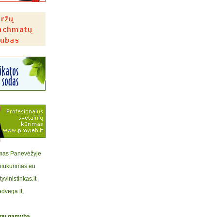
jimas Panevėžyje
niukurimas.eu
vinistinkas.lt
advega.lt
,
ngų gamyba