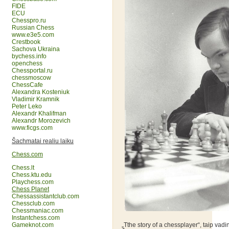
FIDE
ECU
Chesspro.ru
Russian Chess
www.e3e5.com
Crestbook
Sachova Ukraina
bychess.info
openchess
Chessportal.ru
chessmoscow
ChessCafe
Alexandra Kosteniuk
Vladimir Kramnik
Peter Leko
Alexandr Khalifman
Alexandr Morozevich
www.ficgs.com
Šachmatai realiu laiku
Chess.com
Chess.lt
Chess.ktu.edu
Playchess.com
Chess Planet
Chessassistantclub.com
Chessclub.com
Chessmaniac.com
Instantchess.com
Gameknot.com
„Tthe story of a chessplayer“, taip vadin