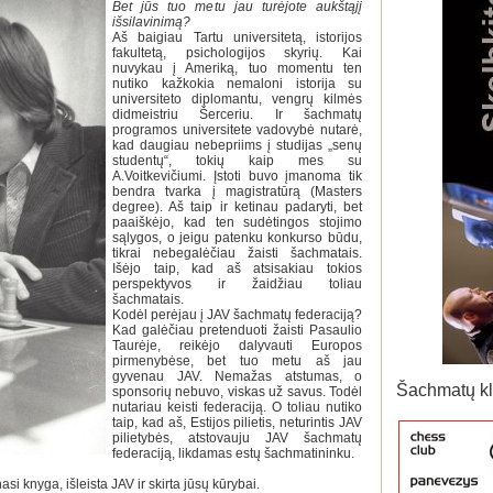
Bet jūs tuo metu jau turėjote aukštąjį
išsilavinimą?
Aš baigiau Tartu universitetą, istorijos
fakultetą, psichologijos skyrių. Kai
nuvykau į Ameriką, tuo momentu ten
nutiko kažkokia nemaloni istorija su
universiteto diplomantu, vengrų kilmės
didmeistriu Šerceriu. Ir šachmatų
programos universitete vadovybė nutarė,
kad daugiau nebepriims į studijas „senų
studentų“, tokių kaip mes su
A.Voitkevičiumi. Įstoti buvo įmanoma tik
bendra tvarka į magistratūrą (Masters
degree). Aš taip ir ketinau padaryti, bet
paaiškėjo, kad ten sudėtingos stojimo
sąlygos, o jeigu patenku konkurso būdu,
tikrai nebegalėčiau žaisti šachmatais.
Išėjo taip, kad aš atsisakiau tokios
perspektyvos ir žaidžiau toliau
šachmatais.
Kodėl perėjau į JAV šachmatų federaciją?
Kad galėčiau pretenduoti žaisti Pasaulio
Taurėje, reikėjo dalyvauti Europos
pirmenybėse, bet tuo metu aš jau
gyvenau JAV. Nemažas atstumas, o
Šachmatų kl
sponsorių nebuvo, viskas už savus. Todėl
nutariau keisti federaciją. O toliau nutiko
taip, kad aš, Estijos pilietis, neturintis JAV
pilietybės, atstovauju JAV šachmatų
federaciją, likdamas estų šachmatininku.
asi knyga, išleista JAV ir skirta jūsų kūrybai.