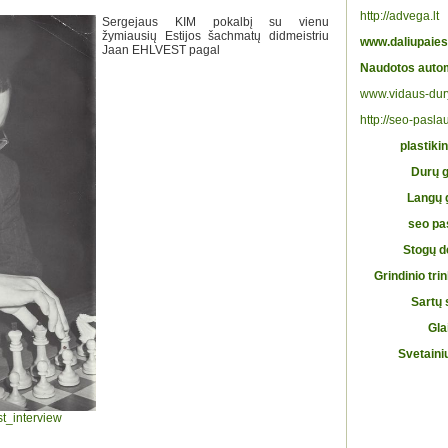
http://advega.lt
Sergejaus KIM pokalbį su vienu
žymiausių Estijos šachmatų didmeistriu
www.daliupaies
Jaan EHLVEST pagal
Naudotos autom
www.vidaus-dur
http://seo-pasla
plastikin
Durų 
Langų
seo pa
Stogų 
Grindinio tri
Sartų
Gla
Svetaini
st_interview