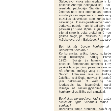
Stebėdavo, viską užsirašydavo ir tu
pakenkė Andrejui Sokolovui, kai 1990-ų
rezultatai pablogėjo. Šiandien toks 
žmogus nors kiek orientuojasi kompi
susidaryti sau repertuarą ir sekti n
pozicijas stovyklose, apie kurias k
neteisinga... O mes gaišdavome dienomis
Jurkovas padėjo man iki pat savo mirt
patekau į 16-kos stipriausiųjų greta
stipriai sirgo ir, deja, greitai mirė n
galima sakyti, jis užmirštas, o juk j
A.Sokolovo, bet ir Balašovo, Razuvajev
Bet juk jūs buvote konkurentai
Andrejumi Sokolovu?
Konkurencija, aišku, buvo, sužaid
daug rezultatyvių partijų. Pame
1982m. Sočyje jis laimėjo jaun
pasaulio čempionato atrankos turny
paskui tapo jaunimo pasaulio čempio
Aš užėmiau trečiąją vietą po Valerij
Salovo. Antrajame rate su Andrej
žaidžiau siciliškąją gynybą ir praloš
jam baltaisiais. O kažkurią part
juodaisiais jau ispaniškoje partij
laimėjau aš. Tačiau gyvenime, nežiūr
konkurencijos, išliko geri santykiai.
Botvinikas perspėdavo, kad su amži
skaičiuoti ilgus variantus tampa 
sunkiau?
Botvinikas turėjo problemų, skaičiuoj