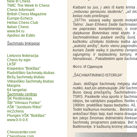
New In Chess
TWIC The Week In Chess
Kalbant su juo, į akis iš karto krint
Chess Informant
„nebuvau geriausiu studentu“, „aš blo
British Chess Magazine
kelias rodo priešingai.
Europe-Echecs
„1977m. vasarą vaikų sporto mokykl
Hellas Chess Club
Talino: Jaan Ehlvest žaidė šachmatais 
Italian Chess
ne paprastas komplimentas, o instru
www.64.ru
dalykuose Botvinikas retai klydo. Ir
Ajedrez de Estilo
šachmatininkas padarė veržlų šuolį,
kažkokiu užslėptu liūdesiu kalba ap
Šachmatų tinklapiai
„auksinį amžių“, kurio vienu pagrindi
kuriais žaidė vaikų ir jaunimo čempi
sąjunginių ir tarptautinių turnyrų.
Lietuvos federacija
Nenaševas... Pakalbėkim apie šachma
Chess by egis
LKŠF
Фото: И.Одинцов
Klaipėdos "Bokštas"
Radviliškio šachmatų klubas
„ŠACHMATININKO ISTORIJA“
Biržų šachmatų klubas
Vilkaviškio šachmatų klubas
Jaan, didžiąjai šachmatų mėgėjų dalia
Margiris
nutiko, kad jūs atstovaujate JAV šachm
64 langeliai
Buvo daug priežąsčių. Šachmatinės-ba
Šachmatų centras
TSRS. Pasikeitė visa sporto ir šachma
ŠK Pestininkas
idėjos, be valstybės pagalbos. Neliko m
ŠM "Vilniaus Fortas"
1990m. praktiškai tapau bedarbiu. Aš,
AŠK "Juodasis Rikis"
Todėl kažkuriuo momentu... Bendrai aš
mc2chess
anksčiau! Išėjo taip, kad mano draugas
Plungės VŠK "Bokštas"
ten įstojo žinomas didmeistris Aleks
www.0-0-0.lt
šachmatų programos pakraipa. Bet tuo
Baltimorėje. Ir kažkurią krizinę situaci
Chesscenter.com
Chessbase.com