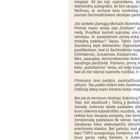
mėgėjai. Aš jas irgi, suprantama, įs
didmeistrių autografus. Iki šiol saugau
Nežinau, ar archyve turiu nuotraiką
jaunais šachmatininkais stovėjau garbė
Jūs lankėte įžymiąją Michailo Botvini
Pirmoji mano sesija joje-„Ereliuko“ 
metų. Rusiškai tuomet supratau vos-n
laimėjau. Ar pasidalinom pirmą-antr
mokyklą patekau? Tapau Talino čemp
šiandieną tapti didmeistriu (šypsoda
paaiškėdavo, kad jo šachmatiniai sug
Dolmatovas, Jusupovas, Kasparovas...
Mes, paaugliai, demonstravome Botvini
naudinga peržiūrėti. Pamenu, pirmą ka
tokiu „autoritariniu“ veidu, aš netgi trup
kad aš dar silpnai suprantu rusiškai, 
Pirmosios tavo partijos, pasirodžiusi
stiliumi. Tau patiko būtent toks žaidim
Didžiulę įtaką mano kūrybai turėjo mas
Bet juk jis treniravo Andrejų Sokolovą?
Taip, bet atvažiuoti į Taliną jį įkalb
Savaitę Jurkovas skaitė paskaitas de
buvo laikoma katastrofišku rezultatu, l
reikėjo kuo daugiau pergalių, kas ben
čempionatą patekdavo tik vienas šachm
žaisdavau tokiu atakuojančiu stilium
priešininko klaidos. Bet galvoju, kad 
tapo TSRS suaugusiųjų čempionu, aš bu
buvo geras vaikų treneris, o Jurko