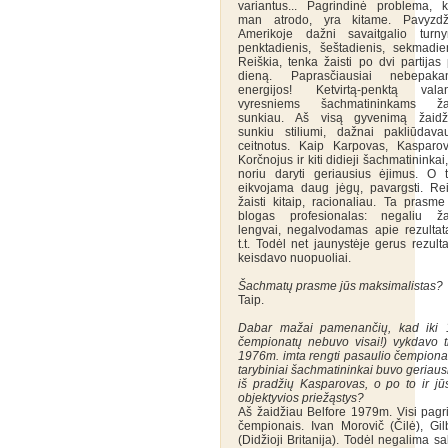
variantus... Pagrindinė problema, k
man atrodo, yra kitame. Pavyzdži
Amerikoje dažni savaitgalio turnyr
penktadienis, šeštadienis, sekmadien
Reiškia, tenka žaisti po dvi partijas
dieną. Paprasčiausiai nebepaka
energijos! Ketvirtą-penktą vala
vyresniems šachmatininkams žai
sunkiau. Aš visą gyvenimą žaidž
sunkiu stiliumi, dažnai pakliūdava
ceitnotus. Kaip Karpovas, Kasparov
Korčnojus ir kiti didieji šachmatininkai
noriu daryti geriausius ėjimus. O 
eikvojama daug jėgų, pavargsti. Rei
žaisti kitaip, racionaliau. Ta prasme
blogas profesionalas: negaliu žai
lengvai, negalvodamas apie rezultatą
t.t. Todėl net jaunystėje gerus rezult
keisdavo nuopuoliai.
Šachmatų prasme jūs maksimalistas?
Taip.
Dabar mažai pamenančių, kad iki 1
čempionatų nebuvo visai!) vykdavo ti
1976m. imta rengti pasaulio čempionatu
tarybiniai šachmatininkai buvo geriausi.
iš pradžių Kasparovas, o po to ir j
objektyvios priežąstys?
Aš žaidžiau Belfore 1979m. Visi pagri
čempionais. Ivan Morovič (Čilė), Gil
(Didžioji Britanija). Todėl negalima sa