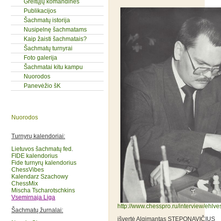
Greitųjų komandinės
Publikacijos
Šachmatų istorija
Nusipelnę šachmatams
Kaip žaisti šachmatais?
Šachmatų turnyrai
Foto galerija
Šachmatai kitu kampu
Nuorodos
Panevėžio šK
Nuorodos
Turnyrų kalendoriai:
Lietuvos šachmatų fed
.
FIDE kalendorius
Fide turnyrų kalendorius
ChessVibes
Kalendarz Szachowy
ChessMix
Mischa Tscharotschkins
Vsemirnaja Liga
http://www.chesspro.ru/interview/ehlve
Šachmatų žurnalai:
išvertė Algimantas STEPONAVIČIUS