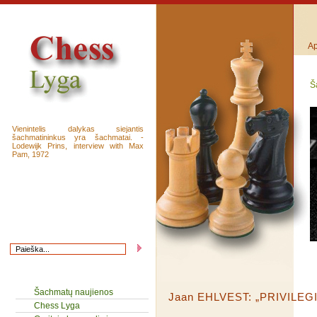
Ap
Š
Vienintelis dalykas siejantis
šachmatininkus yra šachmatai. -
Lodewijk Prins, interview with Max
Pam, 1972
Šachmatų naujienos
Jaan EHLVEST: „PRIVILEG
Chess Lyga