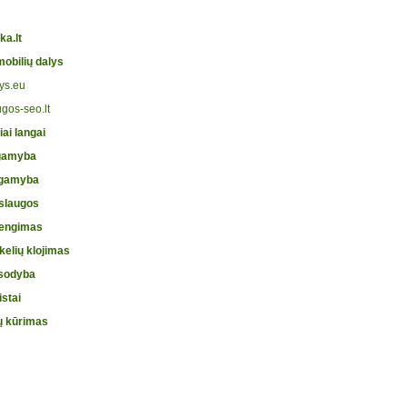
ka.lt
obilių dalys
ys.eu
ugos-seo.lt
iai langai
gamyba
 gamyba
slaugos
dengimas
nkelių klojimas
 sodyba
istai
ų kūrimas