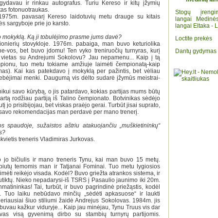
igydavau ir rinkau autografus. Turiu Kereso ir kitų įžymių
 tas fotonuotraukas.
Stogų įrengi
-1975m. pavasarį Kereso laidotuvių metu drauge su kitais
langai
Medinė
s sargyboje prie jo karsto.
langai
Eltaka - L
ko mokyklą. Ką ji tobulėjimo prasme jums davė?
Loctite prekės
pionierių stovykloje. 1976m. pabaiga, man buvo keturiolika
e-vos, bet buvo įdomu! Ten vyko treniruočių turnyras, kurį
Dantų gydymas
ą vietas su Andrejumi Sokolovu? Jau nepamenu... Kaip į tą
ionu, tuo metu tokiame amžiuje laimėti čempionatą-kaip
mas). Kai kas patekdavo į mokyklą per pažintis, bet vėliau
ebėjimai menki. Daugumą vis dėlto sudarė įžymūs meistrai-
kui savo kūrybą, o jis patardavo, kokias partijas mums būtų
rtą rodžiau partiją iš Talino čempionato. Botvinikas sėdėjo
utį jo prisibijojau, bet viskas praėjo gerai. Turbūt jisai suprato,
ir savo rekomendacijas man perdavė per mano trenerį.
os spaudoje, sužaistos aštriu atakuojančiu „muškietininkų“
as?
kvietis treneris Vladimiras Jurkovas.
ėjo jo bičiulis ir mano treneris Tynu, kai man buvo 15 metų.
biutų temomis man ir Tatjanai Fominai. Tuo metu lygiosios
aimėti reikėjo visada. Kodėl? Buvo griežta atrankos sistema, ir
utiktų. Nieko nepadarysi-iš TSRS į Pasaulio jaunimo iki 20m.
atininkas! Tai, turbūt, ir buvo pagrindinė priežąstis, kodėl
i. Tuo laiku nebūdavo minčių „sėdėti apkasuose“ ir laukti
geriausiai šiuo stiliumi žaidė Andrejus Sokolovas. 1984m. jis
vau kažkur viduryje... Kaip jau minėjau, Tynu Truus vis dar
vas visą gyvenimą dirbo su stambių turnyrų partijomis.