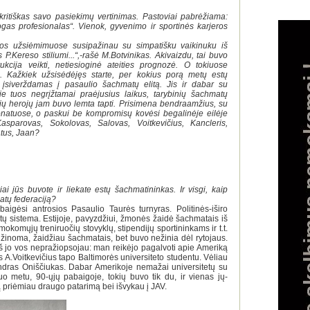
a kritiškas savo pasiekimų vertinimas. Pastoviai pabrėžiama:
gas profesionalas“. Vienok, gyvenimo ir sportinės karjeros
os užsiėmimuose susipažinau su simpatišku vaikinuku iš
P.Kereso stiliumi...“,-rašė M.Botvinikas. Akivaizdu, tai buvo
kcija veikti, netiesioginė ateities prognozė. O tokiuose
... Kažkiek užsisėdėjęs starte, per kokius porą metų estų
 įsiverždamas į pasaulio šachmatų elitą. Jis ir dabar su
ie tuos negrįžtamai praėjusius laikus, tarybinių šachmatų
nių herojų jam buvo lemta tapti. Prisimena bendraamžius, su
onatuose, o paskui be kompromisų kovėsi begalinėje eilėje
 Kasparovas, Sokolovas, Salovas, Voitkevičius, Kancleris,
tus, Jaan?
i jūs buvote ir liekate estų šachmatininkas. Ir visgi, kaip
atų federaciją?
igėsi antrosios Pasaulio Taurės turnyras. Politinės-iširo
tų sistema. Estijoje, pavyzdžiui, žmonės žaidė šachmatais iš
okomųjų treniruočių stovyklų, stipendijų sportininkams ir t.t.
 žinoma, žaidžiau šachmatais, bet buvo nežinia dėl rytojaus.
 jo vos nepražiopsojau: man reikėjo pagalvoti apie Ameriką
 A.Voitkevičius tapo Baltimorės universiteto studentu. Vėliau
andras Oniščiukas. Dabar Amerikoje nemažai universitetų su
 metu, 90-ųjų pabaigoje, tokių buvo tik du, ir vienas jų-
ją priėmiau draugo patarimą bei išvykau į JAV.