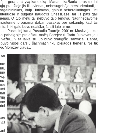
rėjo gerą archyvą-kartoteką. Manau, kažkuria prasme tai
jų pradžioje jis liko vienas, nebesugebėjo persiorientuoti, ir
pagalbininkas, kaip Jurkovas, galbūt nebereikalingas. Jei
uteriuose ir sugeba naudotis ChessBase, tai jis pats gali
aujienas. O tuo metu tai nebuvo taip lengva. Nagrinėdavome
ompiuterinė programa dabar pasakys per sekundę, kad tai
. Ir iki galo buvo neaišku, žaisti taip ar ne.
ies. Paskutinį kartą-Pasaulio Taurėje 2001m. Maskvoje, kur
s, o pabaigoje pralošiau mačą Barejevui. Tada Jurkovas jau
uo vėžio... Visą laiką su juo buvo draugiški santykiai. Dabar,
is buvo visos garsių šachmatininkų plejados treneris. Ne tik
o, Morozevičiaus...
 su
ėme
nu,
imo
rą,
nu.
aus
umi
iau
iją
oje
int
umi
vis
ant