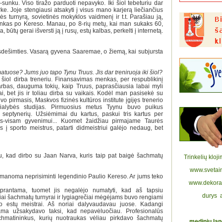
sunku. Viso tiražo parduoti nepavyko. Iki šiol tebeturiu dar
rke. Joje stengiausi atsakyti į visus mano karjerą liečiančius
s turnyrą, sovietinės mokyklos vaidmenį ir t.t. Parašiau ją,
inkas po Kereso. Manau, po 8-rių metų, kai man sukaks 60,
, būtų gerai išversti ją į rusų, estų kalbas, perkelti į internetą.
iasdešimties. Vasarą gyvena Saaremae, o žiemą, kai subjursta
uose? Jums juo tapo Tynu Truus. Jis dar treniruoja iki šiol?
šiol dirba treneriu. Finansavimas menkas, per respublikinį
rbas, dauguma tokių, kaip Truus, paprasčiausia labai myli
 bet jis ir toliau dirba su vaikais. Kodėl man pasisekė su
vo pirmasis, Maskvos fizinės kultūros institute įgijęs trenerio
ecialybės studijas. Pirmuosius metus Tyynu buvo puikus
 septynerių. Užsiėmimai du kartus, paskui tris kartus per
as-visam gyvenimui... Kuomet žaidžiau pirmajame Taurės
as į sporto meistrus, patarti didmeistriui galėjo nedaug, bet
u, kad dirbo su Jaan Narva, kuris taip pat baigė šachmatų
Trinkelių klo
www.svetai
manoma neprisiminti legendinio Paulio Kereso. Ar jums teko
www.dekoraty
prantama, tuomet jis negalėjo numatyti, kad aš tapsiu
durys
niai šachmatų turnyrai ir lygiagrečiai mėgėjams buvo rengiami
o estų meistrai. Aš noriai dalyvaudavau juose. Kadangi
ama užsakydavo taksi, kad nepavėluočiau. Profesionalūs
chmatininkus, kurių nuotraukas vėliau pirkdavo šachmatų
medinių la