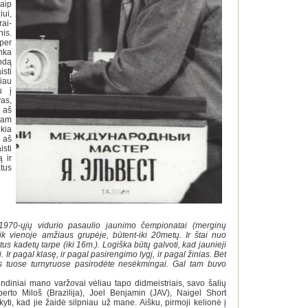
aip
ui,
ai-
is.
 per
nka
ndą
sti
iau
u į
as,
, aš
tam
kia
 aš
sti
 ir
atus
970-ųjų vidurio pasaulio jaunimo čempionatai (merginų
k vienoje amžiaus grupėje, būtent-iki 20metų. Ir štai nuo
s kadetų tarpe (iki 16m.). Logiška būtų galvoti, kad jaunieji
 Ir pagal klasę, ir pagal pasirengimo lygį, ir pagal žinias. Bet
ūs tuose turnyruose pasirodėte nesėkmingai. Gal tam buvo
ndiniai mano varžovai vėliau tapo didmeistriais, savo šalių
berto Miloš (Brazilija), Joel Benjamin (JAV), Naigel Short
kyti, kad jie žaidė silpniau už mane. Aišku, pirmoji kelionė į