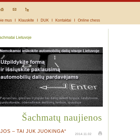
ie mus
I
Klauskite
I
DUK
I
Kontaktai
I
Online chess
achmatai Lietuvoje
Šachmatų naujienos
IJOS – TAI JUK JUOKINGA“
2014.11.02