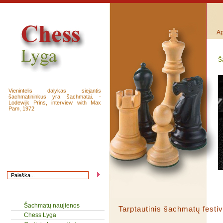
Ap
Š
Vienintelis dalykas siejantis
šachmatininkus yra šachmatai. -
Lodewijk Prins, interview with Max
Pam, 1972
Šachmatų naujienos
Tarptautinis šachmatų fest
Chess Lyga