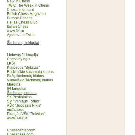
New In Chess
TWIC The Week In Chess
Chess Informant
British Chess Magazine
Europe-Echecs
Hellas Chess Club
Italian Chess
www.64.ru
Ajedrez de Estilo
Šachmatų tinklapiai
Lietuvos federacija
Chess by egis
LKŠF
Klaipėdos "Bokštas"
Radviliškio šachmatų klubas
Biržų šachmatų klubas
Vilkaviškio šachmatų klubas
Margiris
64 langeliai
Šachmatų centras
ŠK Pestininkas
ŠM "Vilniaus Fortas"
AŠK "Juodasis Rikis"
mc2chess
Plungės VŠK "Bokštas"
www.0-0-0.lt
Chesscenter.com
Chessbase.com