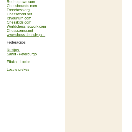
Redhotpawn.com
Chesshounds.com
Freechess.org
Chessworld.net
Itsyourturn.com
Chesskids.com
Worldchessnetwork.com
Chesscorner.net
www.chess.chesslyga.lt
Federacijos
Rusijos
Sankt - Peterburgo
Eltaka - Loctite
Loctite prekės