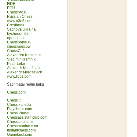
FIDE
ECU
Chesspro.ru
Russian Chess
www.e3e5.com
Crestbook
Sachova Ukraina
bychess.info
openchess
Chessportal.ru
chessmoscow
ChessCafe
Alexandra Kosteniuk
Vladimir Kramnik
Peter Leko
Alexandr Khalifman
Alexandr Morozevich
www.ficgs.com
Šachmatai realiu laiku
Chess.com
Chess.lt
Chess.ktu.edu
Playchess.com
Chess Planet
Chessassistantclub.com
Chessclub.com
Chessmaniac.com
Instantchess.com
Gameknot.com