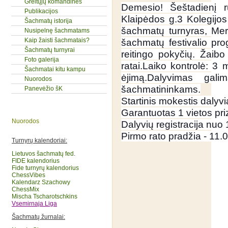
Greitųjų komandinės
Demesio! Šeštadienį 
Publikacijos
Klaipėdos g.3 Kolegijos
Šachmatų istorija
šachmatų turnyras, Mero
Nusipelnę šachmatams
Kaip žaisti šachmatais?
šachmatų festivalio pr
Šachmatų turnyrai
reitingo pokyčių. Žaib
Foto galerija
ratai.Laiko kontrolė: 3 
Šachmatai kitu kampu
ėjimą.Dalyvimas gali
Nuorodos
šachmatininkams.
Panevėžio šK
Startinis mokestis dalyv
Garantuotas 1 vietos pri
Nuorodos
Dalyvių registracija nuo 
Pirmo rato pradžia - 11.0
Turnyrų kalendoriai:
Lietuvos šachmatų fed
.
FIDE kalendorius
Fide turnyrų kalendorius
ChessVibes
Kalendarz Szachowy
ChessMix
Mischa Tscharotschkins
Vsemirnaja Liga
Šachmatų žurnalai: