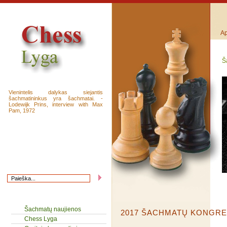
Ap
Š
Vienintelis dalykas siejantis
šachmatininkus yra šachmatai. -
Lodewijk Prins, interview with Max
Pam, 1972
Šachmatų naujienos
2017 ŠACHMATŲ KONGRE
Chess Lyga