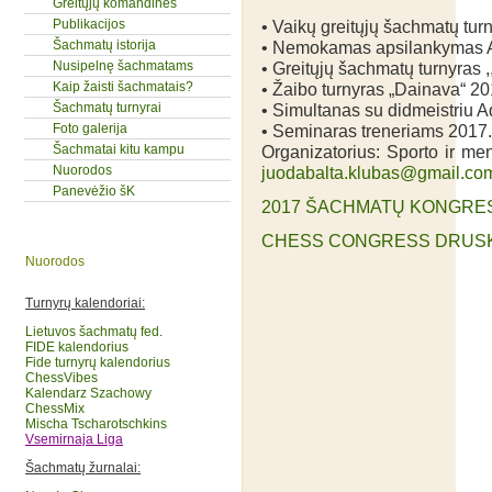
Greitųjų komandinės
Publikacijos
• Vaikų greitųjų šachmatų tu
Šachmatų istorija
• Nemokamas apsilankymas 
Nusipelnę šachmatams
• Greitųjų šachmatų turnyras 
Kaip žaisti šachmatais?
• Žaibo turnyras „Dainava“ 2
Šachmatų turnyrai
• Simultanas su didmeistriu 
Foto galerija
• Seminaras treneriams 2017.
Šachmatai kitu kampu
Organizatorius: Sporto ir me
Nuorodos
juodabalta.klubas@gmail.co
Panevėžio šK
2017 ŠACHMATŲ KONGRE
CHESS CONGRESS DRUSKI
Nuorodos
Turnyrų kalendoriai:
Lietuvos šachmatų fed
.
FIDE kalendorius
Fide turnyrų kalendorius
ChessVibes
Kalendarz Szachowy
ChessMix
Mischa Tscharotschkins
Vsemirnaja Liga
Šachmatų žurnalai: