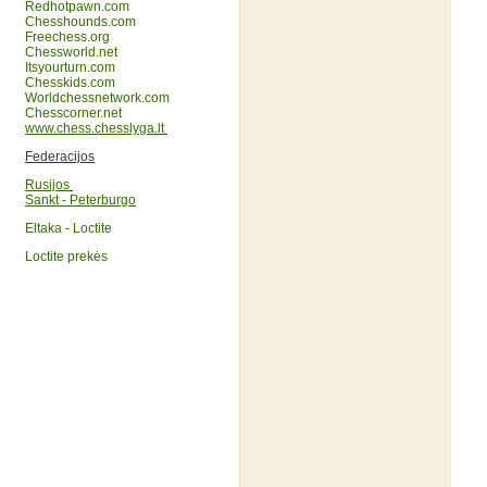
Redhotpawn.com
Chesshounds.com
Freechess.org
Chessworld.net
Itsyourturn.com
Chesskids.com
Worldchessnetwork.com
Chesscorner.net
www.chess.chesslyga.lt
Federacijos
Rusijos
Sankt - Peterburgo
Eltaka - Loctite
Loctite prekės