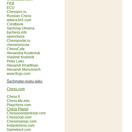
FIDE
ECU
Chesspro.ru
Russian Chess
www.e3e5.com
Crestbook
Sachova Ukraina
bychess.info
openchess
Chessportal.ru
chessmoscow
ChessCafe
Alexandra Kosteniuk
Vladimir Kramnik
Peter Leko
Alexandr Khalifman
Alexandr Morozevich
www.ficgs.com
Šachmatai realiu laiku
Chess.com
Chess.lt
Chess.ktu.edu
Playchess.com
Chess Planet
Chessassistantclub.com
Chessclub.com
Chessmaniac.com
Instantchess.com
Gameknot.com