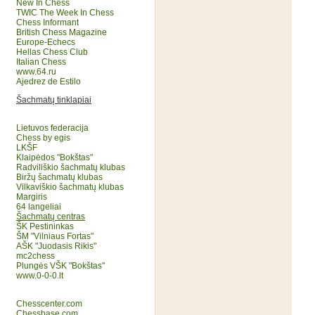
New In Chess
TWIC The Week In Chess
Chess Informant
British Chess Magazine
Europe-Echecs
Hellas Chess Club
Italian Chess
www.64.ru
Ajedrez de Estilo
Šachmatų tinklapiai
Lietuvos federacija
Chess by egis
LKŠF
Klaipėdos "Bokštas"
Radviliškio šachmatų klubas
Biržų šachmatų klubas
Vilkaviškio šachmatų klubas
Margiris
64 langeliai
Šachmatų centras
ŠK Pestininkas
ŠM "Vilniaus Fortas"
AŠK "Juodasis Rikis"
mc2chess
Plungės VŠK "Bokštas"
www.0-0-0.lt
Chesscenter.com
Chessbase.com