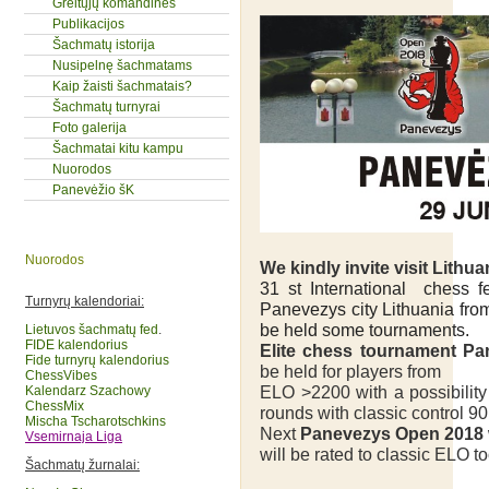
Greitųjų komandinės
Publikacijos
Šachmatų istorija
Nusipelnę šachmatams
Kaip žaisti šachmatais?
Šachmatų turnyrai
Foto galerija
Šachmatai kitu kampu
Nuorodos
Panevėžio šK
Nuorodos
We kindly invite visit Lithua
31 st International chess fe
Turnyrų kalendoriai:
Panevezys city Lithuania fro
be held some tournaments.
Lietuvos šachmatų fed
.
FIDE kalendorius
Elite chess tournament P
Fide turnyrų kalendorius
be held
for players from
ChessVibes
ELO >2200
with a possibilit
Kalendarz Szachowy
ChessMix
rounds with classic control 9
Mischa Tscharotschkins
Next
Panevezys Open 2018
Vsemirnaja Liga
will be rated to classic ELO to
Šachmatų žurnalai: