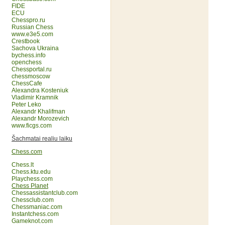
FIDE
ECU
Chesspro.ru
Russian Chess
www.e3e5.com
Crestbook
Sachova Ukraina
bychess.info
openchess
Chessportal.ru
chessmoscow
ChessCafe
Alexandra Kosteniuk
Vladimir Kramnik
Peter Leko
Alexandr Khalifman
Alexandr Morozevich
www.ficgs.com
Šachmatai realiu laiku
Chess.com
Chess.lt
Chess.ktu.edu
Playchess.com
Chess Planet
Chessassistantclub.com
Chessclub.com
Chessmaniac.com
Instantchess.com
Gameknot.com