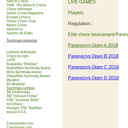
New In Chess
LIVE GAMES
TWIC The Week In Chess
Chess Informant
Players
British Chess Magazine
Europe-Echecs
Hellas Chess Club
Regulation :
Italian Chess
www.64.ru
Ajedrez de Estilo
Elite chess tournament Pane
Šachmatų tinklapiai
Panevezys Open A 2018
Lietuvos federacija
Panevezys Open B 2018
Chess by egis
LKŠF
Klaipėdos "Bokštas"
Panevezys Open C 2018
Radviliškio šachmatų klubas
Biržų šachmatų klubas
Vilkaviškio šachmatų klubas
Panevezys Open D 2018
Margiris
64 langeliai
Šachmatų centras
ŠK Pestininkas
ŠM "Vilniaus Fortas"
AŠK "Juodasis Rikis"
mc2chess
Plungės VŠK "Bokštas"
www.0-0-0.lt
Chesscenter.com
Chessbase.com