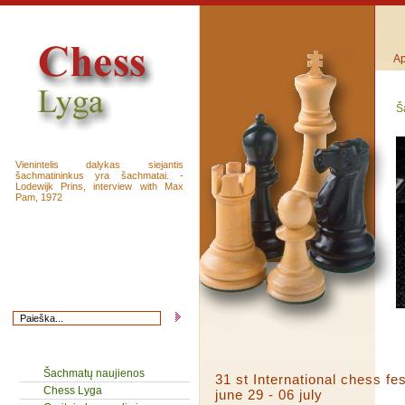
Ap
Š
Vienintelis dalykas siejantis
šachmatininkus yra šachmatai. -
Lodewijk Prins, interview with Max
Pam, 1972
Šachmatų naujienos
31 st International chess f
Chess Lyga
june 29 - 06 july