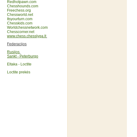
Redhotpawn.com
Chesshounds.com
Freechess.org
Chessworld.net
Itsyourturn.com
Chesskids.com
Worldchessnetwork.com
Chesscorner.net
www.chess.chesslyga.lt
Federacijos
Rusijos
Sankt - Peterburgo
Eltaka - Loctite
Loctite prekės