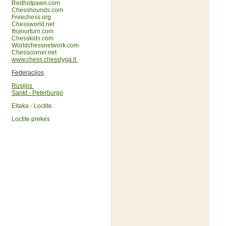
Redhotpawn.com
Chesshounds.com
Freechess.org
Chessworld.net
Itsyourturn.com
Chesskids.com
Worldchessnetwork.com
Chesscorner.net
www.chess.chesslyga.lt
Federacijos
Rusijos
Sankt - Peterburgo
Eltaka - Loctite
Loctite prekės