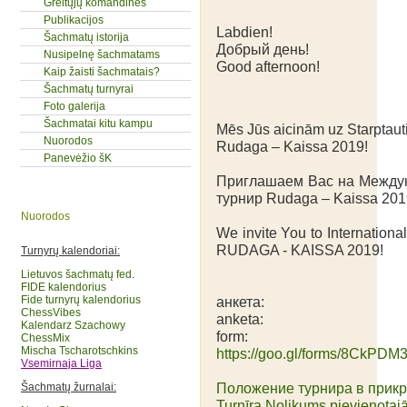
Greitųjų komandinės
Publikacijos
Labdien!
Šachmatų istorija
Добрый день!
Nusipelnę šachmatams
Good afternoon!
Kaip žaisti šachmatais?
Šachmatų turnyrai
Foto galerija
Šachmatai kitu kampu
Mēs Jūs aicinām uz Starptaut
Nuorodos
Rudaga – Kaissa 2019!
Panevėžio šK
Приглашаем Вас на Между
турнир Rudaga – Kaissa 201
Nuorodos
We invite You to Internation
RUDAGA - KAISSA 2019!
Turnyrų kalendoriai:
Lietuvos šachmatų fed
.
FIDE kalendorius
Fide turnyrų kalendorius
анкета:
ChessVibes
anketa:
Kalendarz Szachowy
form:
ChessMix
Mischa Tscharotschkins
https://goo.gl/forms/8CkP
Vsemirnaja Liga
Положение турнира в прик
Šachmatų žurnalai:
Turnīra Nolikums pievienotajā