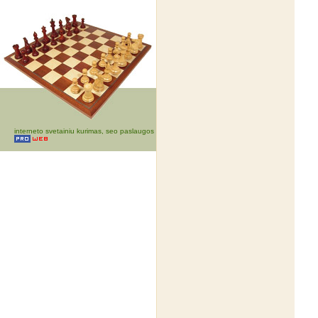
interneto svetainiu kurimas, seo paslaugos