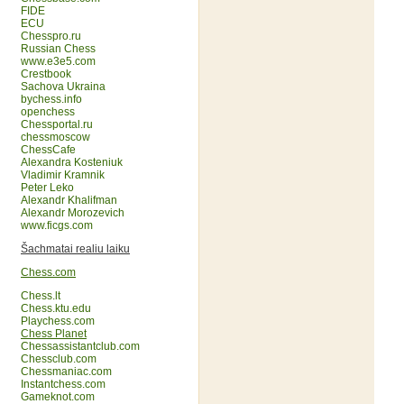
FIDE
ECU
Chesspro.ru
Russian Chess
www.e3e5.com
Crestbook
Sachova Ukraina
bychess.info
openchess
Chessportal.ru
chessmoscow
ChessCafe
Alexandra Kosteniuk
Vladimir Kramnik
Peter Leko
Alexandr Khalifman
Alexandr Morozevich
www.ficgs.com
Šachmatai realiu laiku
Chess.com
Chess.lt
Chess.ktu.edu
Playchess.com
Chess Planet
Chessassistantclub.com
Chessclub.com
Chessmaniac.com
Instantchess.com
Gameknot.com