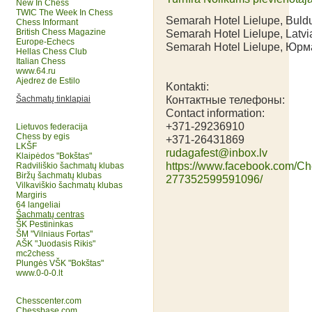
New In Chess
TWIC The Week In Chess
Semarah Hotel Lielupe, Buldu
Chess Informant
British Chess Magazine
Semarah Hotel Lielupe, Latvi
Europe-Echecs
Semarah Hotel Lielupe, Юрм
Hellas Chess Club
Italian Chess
www.64.ru
Ajedrez de Estilo
Kontakti:
Контактные телефоны:
Šachmatų tinklapiai
Contact information:
+371-29236910
Lietuvos federacija
Chess by egis
+371-26431869
LKŠF
rudagafest@inbox.lv
Klaipėdos "Bokštas"
https://www.facebook.com/C
Radviliškio šachmatų klubas
Biržų šachmatų klubas
277352599591096/
Vilkaviškio šachmatų klubas
Margiris
64 langeliai
Šachmatų centras
ŠK Pestininkas
ŠM "Vilniaus Fortas"
AŠK "Juodasis Rikis"
mc2chess
Plungės VŠK "Bokštas"
www.0-0-0.lt
Chesscenter.com
Chessbase.com