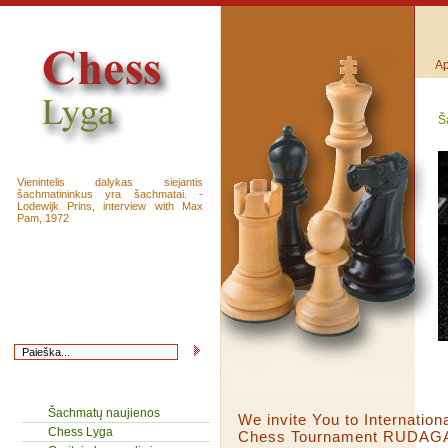
Ap
Š
Vienintelis dalykas siejantis
šachmatininkus yra šachmatai. -
Lodewijk Prins, interview with Max
Pam, 1972
Šachmatų naujienos
We invite You to Internatio
Chess Lyga
Chess Tournament RUDAGA