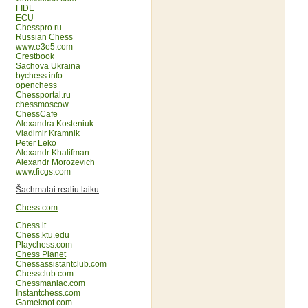
FIDE
ECU
Chesspro.ru
Russian Chess
www.e3e5.com
Crestbook
Sachova Ukraina
bychess.info
openchess
Chessportal.ru
chessmoscow
ChessCafe
Alexandra Kosteniuk
Vladimir Kramnik
Peter Leko
Alexandr Khalifman
Alexandr Morozevich
www.ficgs.com
Šachmatai realiu laiku
Chess.com
Chess.lt
Chess.ktu.edu
Playchess.com
Chess Planet
Chessassistantclub.com
Chessclub.com
Chessmaniac.com
Instantchess.com
Gameknot.com