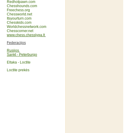
Redhotpawn.com
Chesshounds.com
Freechess.org
Chessworld.net
Itsyourturn.com
Chesskids.com
Worldchessnetwork.com
Chesscorner.net
www.chess.chesslyga.lt
Federacijos
Rusijos
Sankt - Peterburgo
Eltaka - Loctite
Loctite prekės