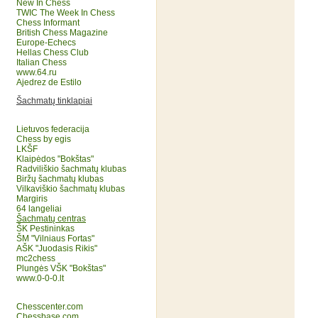
New In Chess
TWIC The Week In Chess
Chess Informant
British Chess Magazine
Europe-Echecs
Hellas Chess Club
Italian Chess
www.64.ru
Ajedrez de Estilo
Šachmatų tinklapiai
Lietuvos federacija
Chess by egis
LKŠF
Klaipėdos "Bokštas"
Radviliškio šachmatų klubas
Biržų šachmatų klubas
Vilkaviškio šachmatų klubas
Margiris
64 langeliai
Šachmatų centras
ŠK Pestininkas
ŠM "Vilniaus Fortas"
AŠK "Juodasis Rikis"
mc2chess
Plungės VŠK "Bokštas"
www.0-0-0.lt
Chesscenter.com
Chessbase.com