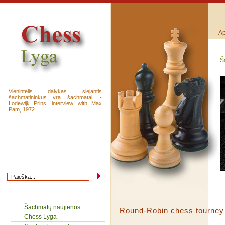
Ap
Š
Vienintelis dalykas siejantis
šachmatininkus yra šachmatai. -
Lodewijk Prins, interview with Max
Pam, 1972
Šachmatų naujienos
Round-Robin chess tourney
Chess Lyga