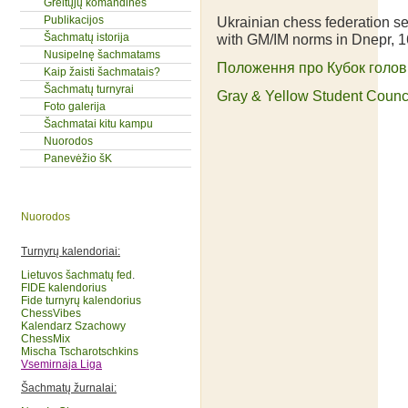
Greitųjų komandinės
Publikacijos
Ukrainian chess federation s
Šachmatų istorija
with GM/IM norms in Dnepr, 1
Nusipelnę šachmatams
Положення про Кубок голов
Kaip žaisti šachmatais?
Šachmatų turnyrai
Gray & Yellow Student Counci
Foto galerija
Šachmatai kitu kampu
Nuorodos
Panevėžio šK
Nuorodos
Turnyrų kalendoriai:
Lietuvos šachmatų fed
.
FIDE kalendorius
Fide turnyrų kalendorius
ChessVibes
Kalendarz Szachowy
ChessMix
Mischa Tscharotschkins
Vsemirnaja Liga
Šachmatų žurnalai: