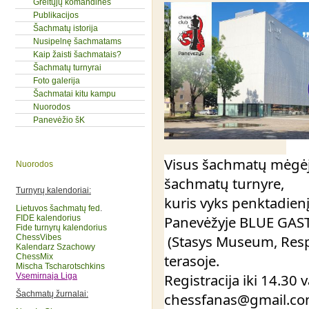
Greitųjų komandinės
Publikacijos
Šachmatų istorija
Nusipelnę šachmatams
Kaip žaisti šachmatais?
Šachmatų turnyrai
Foto galerija
Šachmatai kitu kampu
Nuorodos
Panevėžio šK
Visus šachmatų mėgėju
Nuorodos
šachmatų turnyre, 
Turnyrų kalendoriai:
kuris vyks penktadienį 
Lietuvos šachmatų fed
.
Panevėžyje BLUE GAS
FIDE kalendorius
Fide turnyrų kalendorius
 (Stasys Museum, Respublikos g. 40) pirmojo aukšto 
ChessVibes
Kalendarz Szachowy
terasoje. 
ChessMix
Mischa Tscharotschkins
Registracija iki 14.30 v
Vsemirnaja Liga
Šachmatų žurnalai:
chessfanas@gmail.co