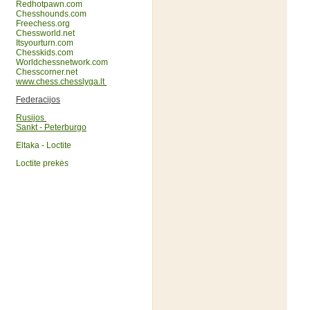
Redhotpawn.com
Chesshounds.com
Freechess.org
Chessworld.net
Itsyourturn.com
Chesskids.com
Worldchessnetwork.com
Chesscorner.net
www.chess.chesslyga.lt
Federacijos
Rusijos
Sankt - Peterburgo
Eltaka - Loctite
Loctite prekės