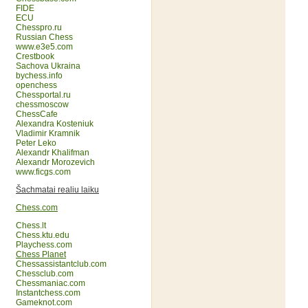
FIDE
ECU
Chesspro.ru
Russian Chess
www.e3e5.com
Crestbook
Sachova Ukraina
bychess.info
openchess
Chessportal.ru
chessmoscow
ChessCafe
Alexandra Kosteniuk
Vladimir Kramnik
Peter Leko
Alexandr Khalifman
Alexandr Morozevich
www.ficgs.com
Šachmatai realiu laiku
Chess.com
Chess.lt
Chess.ktu.edu
Playchess.com
Chess Planet
Chessassistantclub.com
Chessclub.com
Chessmaniac.com
Instantchess.com
Gameknot.com