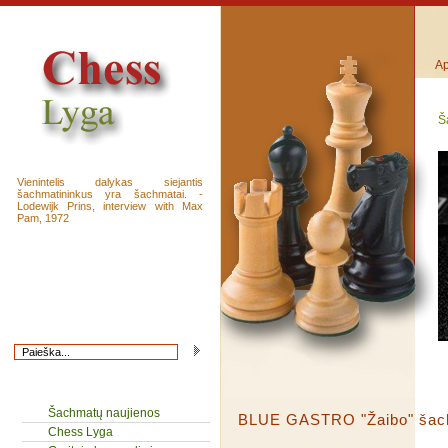
Ap
Š
Vienintelis dalykas siejantis
šachmatininkus yra šachmatai. -
Lodewijk Prins, interview with Max
Pam, 1972
Šachmatų naujienos
BLUE GASTRO "Žaibo" šach
Chess Lyga