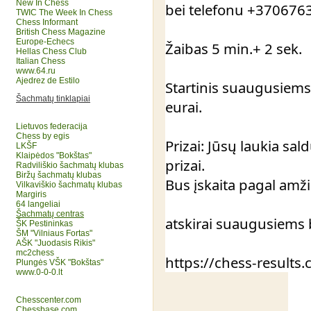
New In Chess
bei telefonu +370676
TWIC The Week In Chess
Chess Informant
British Chess Magazine
Europe-Echecs
Žaibas 5 min.+ 2 sek.
Hellas Chess Club
Italian Chess
www.64.ru
Ajedrez de Estilo
Startinis suaugusiems
Šachmatų tinklapiai
eurai.
Lietuvos federacija
Chess by egis
Prizai: Jūsų laukia 
LKŠF
Klaipėdos "Bokštas"
prizai.
Radviliškio šachmatų klubas
Biržų šachmatų klubas
Bus įskaita pagal amži
Vilkaviškio šachmatų klubas
Margiris
64 langeliai
Šachmatų centras
atskirai suaugusiems 
ŠK Pestininkas
ŠM "Vilniaus Fortas"
AŠK "Juodasis Rikis"
mc2chess
https://chess-result
Plungės VŠK "Bokštas"
www.0-0-0.lt
Chesscenter.com
Chessbase.com