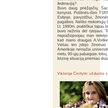
federaciją?
Buvo daug priežąsčių. Šach
turnyras. Politinės-iširo TS
Estijoje, pavyzdžiui, žmon
pagalbos. Neliko mokomųjų tre
t.t. 1990m. praktiškai tapau 
buvo nežinia dėl rytojaus. 
nepražiopsojau: man reikėjo 
kad mano draugas A.Voitkevi
Vėliau ten įstojo žinomas 
Amerikoje nemažai universit
metu, 90-ųjų pabaigoje, tokių b
krizinę situaciją priėmiau dra
Viktorija Čmilytė: užduotis