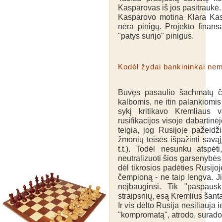
Kasparovas iš jos pasitraukė.
Kasparovo motina Klara Kasp
nėra pinigų. Projekto finans
"patys surijo" pinigus.
Kodėl žydai bankininkai ne
Buvęs pasaulio šachmatų č
kalbomis, ne itin palankiomi
sykį kritikavo Kremliaus v
rusifikacijos visoje dabartinė
teigia, jog Rusijoje pažeid
žmonių teisės išpažinti savąj
t.t.). Todėl nesunku atspėt
neutralizuoti šios garsenybės
dėl tikrosios padėties Rusijoj
čempioną - ne taip lengva. Ji
neįbauginsi. Tik "paspausk
straipsnių, esą Kremlius šan
Ir vis dėlto Rusija nesiliauja 
"kompromatą", atrodo, surado