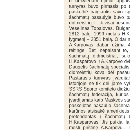
o kiekvienam ėjimui apgalv
turnyras buvo pirmasis po to
paskelbė baigiantis savo spo
šachmatų pasaulyje buvo pa
didmeistrių. Ir tik visai nese
Veselinas Topalovas. Bulga
2812 balų. 1999 metais H.Ka
lygmenį – 2851 balą. O dar n
A.Karpovas dabar užima 40
reitinge. Bet, nepaisant to
šachmatų didmeistriai, su
H.Kasparovo ir A.Karpovo dvik
Daugelis šachmatų specialist
didmeistrių kovą dėl pasau
Pastarasis turnyras įvardi
istorijoje ne tik dėl jame v
SSRS Sporto komiteto didžiuli
šachmatų federacija, kuri
įvardijamas kaip Maskvos sta
paskelbtas pasaulio šachma
karūnos atsisakė amerikietis
pretendentas į šachmatų 
H.Kasparovas. Jis puikiai la
mesti pirštinę A.Karpovui. 