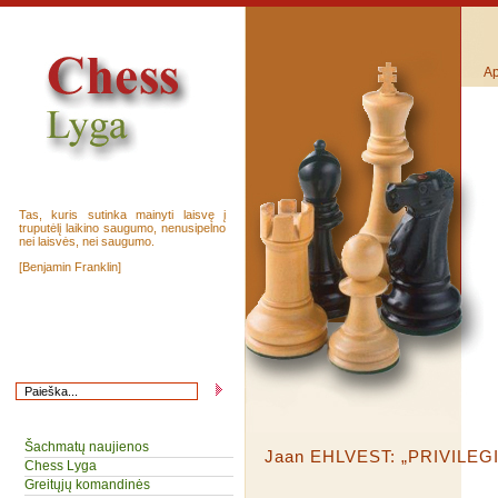
Ap
Tas, kuris sutinka mainyti laisvę į
truputėlį laikino saugumo, nenusipelno
nei laisvės, nei saugumo.
[Benjamin Franklin]
Šachmatų naujienos
Jaan EHLVEST: „PRIVILEG
Chess Lyga
Greitųjų komandinės