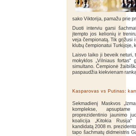
sako Viktorija, pamažu prie p
Duoti interviu garsi šachmat
įtempto jos kelionių ir treni
veja čempionatą. Tik grįžusi i
klubų čempionatui Turkijoje, 
Laisvo laiko ji beveik neturi
mokyklos „Vilniaus fortas“ g
simultano. Čempionė žaibiška
paspaudžia kiekvienam ranką,
Kasparovas vs Putinas: kam
Sekmadienį Maskvos „Izmai
komplekse, apsuptame m
proprezidentinio jaunimo jud
koalicija „Kitokia Rusija
kandidatą 2008 m. prezidento
tapo šachmatų didmeistris G