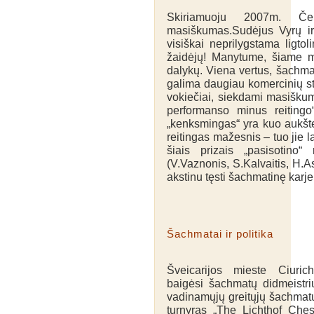
Skiriamuoju 2007m. Č
masiškumas.Sudėjus Vyrų ir
visiškai neprilygstama lig
žaidėjų! Manytume, šiame m
dalykų. Viena vertus, šachmat
galima daugiau komercinių st
vokiečiai, siekdami masiškum
performanso minus reitingo“
„kenksmingas“ yra kuo aukšte
reitingas mažesnis – tuo jie 
šiais prizais „pasisotino
(V.Vaznonis, S.Kalvaitis, H.A
akstinu tęsti šachmatinę karje
Šachmatai ir politika
Šveicarijos mieste Ciuric
baigėsi šachmatų didmeistri
vadinamųjų greitųjų šachmat
turnyras „The Lichthof Che