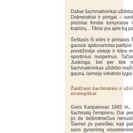
Dabar šachmatininkai uždirba 
Didmeistriai ir pinigai – sun
priziniai fondai turnyruose 
kupiūrų... Tikrai yra apie ką p
Šeštasis iš eilės ir pirmasi
gausiai apdovanotas partijos 
prestižinėje vietoje ir kitos
sportinius nuopelnus. Tači
Juokinga, bet per tiek 
šachmatininkas uždirbo maž
gauna, laimėję vidutinio lygio 
Žaidžiant šachmatais ir užsi
strategiškai
Garis Kasparovas 1985 m., 
šachmatų čempionu. Dar penk
jis du dešimtmečius nenusi
Šiemet jis pareiškė, kad pal
savo gyvenimą visuomeninei 