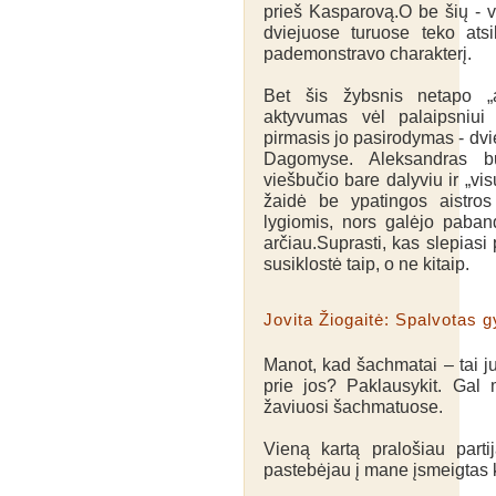
prieš Kasparovą.O be šių - vi
dviejuose turuose teko atsil
pademonstravo charakterį.
Bet šis žybsnis netapo „an
aktyvumas vėl palaipsniui
pirmasis jo pasirodymas - d
Dagomyse. Aleksandras bu
viešbučio bare dalyviu ir „vi
žaidė be ypatingos aistros
lygiomis, nors galėjo pabandy
arčiau.Suprasti, kas slepiasi
susiklostė taip, o ne kitaip.
Jovita Žiogaitė: Spalvotas 
Manot, kad šachmatai – tai ju
prie jos? Paklausykit. Gal 
žaviuosi šachmatuose.
Vieną kartą pralošiau partij
pastebėjau į mane įsmeigtas k