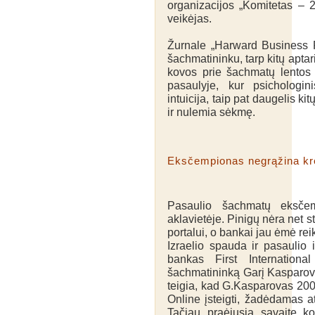
organizacijos „Komitetas – 2
veikėjas.
Žurnale „Harward Business R
šachmatininku, tarp kitų apt
kovos prie šachmatų lentos 
pasaulyje, kur psichologini
intuicija, taip pat daugelis k
ir nulemia sėkmę.
Eksčempionas negrąžina kr
Pasaulio šachmatų eksčem
aklavietėje. Pinigų nėra net
portalui, o bankai jau ėmė reik
Izraelio spauda ir pasaulio 
bankas First Internation
šachmatininką Garį Kasparovą
teigia, kad G.Kasparovas 20
Online įsteigti, žadėdamas ats
Tačiau praėjusią savaitę k