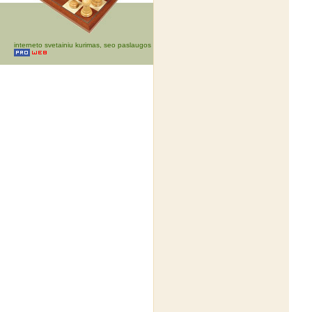
interneto svetainiu kurimas, seo paslaugos