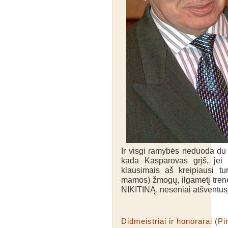
Ir visgi ramybės neduoda du kl
kada Kasparovas grįš, jei i
klausimais aš kreipiausi tu
mamos) žmogų, ilgametį trene
NIKITINĄ, neseniai atšventusį
Didmeistriai ir honorarai (Pi