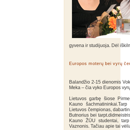
gyvena ir studijuoja. Dėl iški
Europos moterų bei vyrų č
Balandžio 2-15 dienomis Vok
Meka – čia vyko Europos vyrų
Lietuvos garbę šiose Pirme
Kauno šachmatininkai.Tarp 
Lietuvos čempionas, dabartin
Butnorius bei tarpt.didmeistr
Kauno ŽŪU studentai, tarp 
Vaznonis. Tačiau apie tai vėli