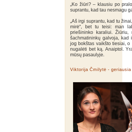
„Ko žiūri? – klausiu po pral
suprantu, kad tau nesmagu gau
„Aš irgi suprantu, kad tu žina
mirė“, bet tu teisi: man l
priešininko karaliui. Žiūri
šachmatininkų galvoja, kad i
jog bokštas vaikšto tiesiai, o 
nugalėti bet ką. Anaiptol. Yr
mūsų pasaulyje.
Viktorija Čmilytė - geriausia