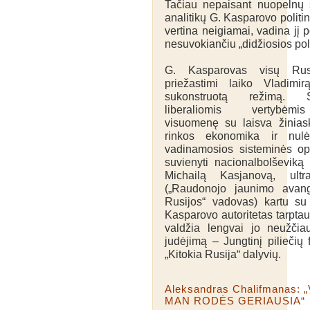
Tačiau nepaisant nuopelnų 
analitikų G. Kasparovo polit
vertina neigiamai, vadina jį po
nesuvokiančiu „didžiosios polit
G. Kasparovas visų Rusi
priežastimi laiko Vladimi
sukonstruotą režimą. S
liberaliomis vertybėm
visuomenę su laisva žiniaskl
rinkos ekonomika ir nul
vadinamosios sisteminės opo
suvienyti nacionalbolševik
Michailą Kasjanovą, ultr
(„Raudonojo jaunimo avanga
Rusijos“ vadovas) kartu su
Kasparovo autoritetas tarptau
valdžia lengvai jo neužčia
judėjimą – Jungtinį piliečių 
„Kitokia Rusija“ dalyvių.
Aleksandrаs Chalifmanas:
MAN RODĖS GERIAUSIA“