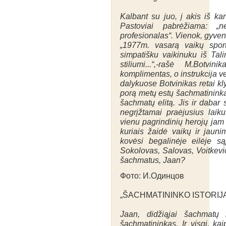
Kalbant su juo, į akis iš kar
Pastoviai pabrėžiama: „n
profesionalas“. Vienok, gyveni
„1977m. vasarą vaikų spo
simpatišku vaikinuku iš Tal
stiliumi...“,-rašė M.Botv
komplimentas, o instrukcija ve
dalykuose Botvinikas retai kly
porą metų estų šachmatininka
šachmatų elitą. Jis ir dabar
negrįžtamai praėjusius laiku
vienu pagrindinių herojų jam
kuriais žaidė vaikų ir jau
kovėsi begalinėje eilėje sąj
Sokolovas, Salovas, Voitkevi
šachmatus, Jaan?
Фото: И.Одинцов
„ŠACHMATININKO ISTORIJ
Jaan, didžiąjai šachmatų 
šachmatininkas. Ir visgi, ka