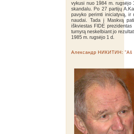
vykusi nuo 1984 m. rugsėjo 1
skandalu. Po 27 partijų A.K
pavyko perimti iniciatyvą, i
naudai. Tada į Maskvą pati
iškviestas FIDE prezidentas
turnyrą neskelbiant jo rezulta
1985 m. rugsėjo 1 d.
Александр НИКИТИН: "Aš va