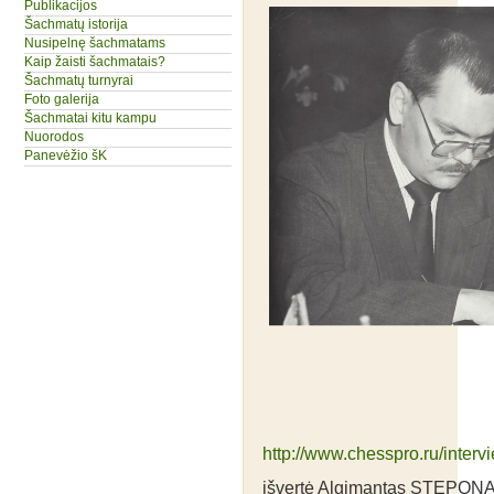
Publikacijos
Šachmatų istorija
Nusipelnę šachmatams
Kaip žaisti šachmatais?
Šachmatų turnyrai
Foto galerija
Šachmatai kitu kampu
Nuorodos
Panevėžio šK
http://www.chesspro.ru/interv
išvertė Algimantas STEPON