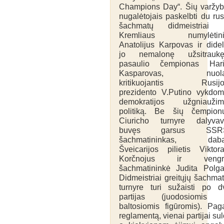
Champions Day“. Šių varžy
nugalėtojais paskelbti du ru
šachmatų didmeistriai 
Kremliaus numylėtini
Anatolijus Karpovas ir dide
jo nemalonę užsitraukę
pasaulio čempionas Hari
Kasparovas, nuola
kritikuojantis Rusijo
prezidento V.Putino vykdo
demokratijos užgniaužim
politiką. Be šių čempion
Ciuricho turnyre dalyva
buvęs garsus SSR
šachmatininkas, daba
Šveicarijos pilietis Viktor
Korčnojus ir vengr
šachmatininkė Judita Polga
Didmeistriai greitųjų šachma
turnyre turi sužaisti po d
partijas (juodosiomis i
baltosiomis figūromis). Pag
reglamentą, vienai partijai su