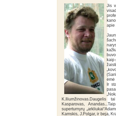
Jis v
vis
prof
kano
apie 
Jaun
šach
nary
kažk
buvom
kaip 
žaist
„kov
(San
ėmė ž
Ir st
pasa
„Nok
K.Iliumžinovas.Daugelis 
Kasparovas, Anandas...Taip
superturnyrų „arkliukai“Adam
Kamskis, J.Polgar, ir beja, K